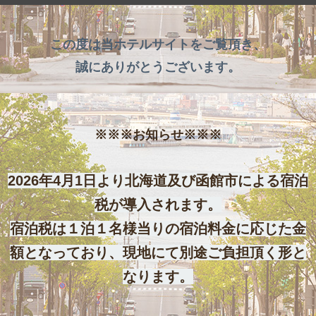
この度は当ホテルサイトをご覧頂き、
誠にありがとうございます。
※※※お知らせ※※※
2026年4月1日より北海道及び函館市による宿泊
税が導入されます。
宿泊税は１泊１名様当りの宿泊料金に応じた金
額となっており、現地にて別途ご負担頂く形と
なります。